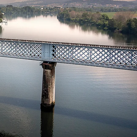
vés das
s da Raia