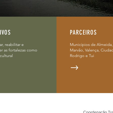
IVOS
PARCEIROS
r, reabilitar e
​Municípios de Almeida,
r as fortalezas como
Marvão, Valença, Ciuda
cultural
Rodrigo e Tui
Coordenação Tra