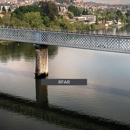
europeia atra
as Abaluartada
RFAR