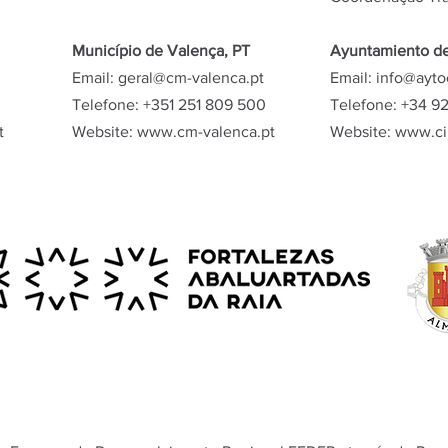
Município de Valença, PT
Ayuntamiento de
Email: g
eral@cm-valenca.pt
Email:
info@ayto
Telefone: +351 251 809 500
Telefone: +34 9
t
Website: www.
cm-valenca.pt
Website:
www.ci